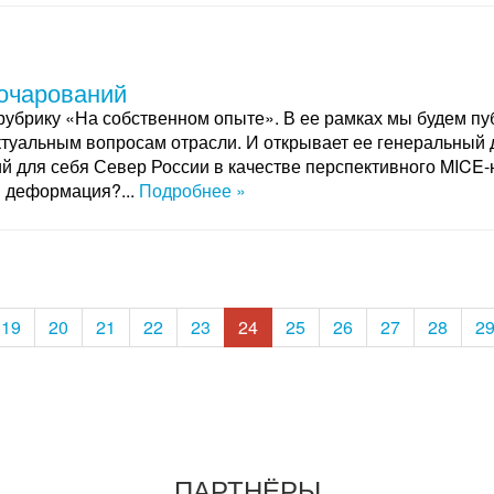
 очарований
убрику «На собственном опыте». В ее рамках мы будем пу
ктуальным вопросам отрасли. И открывает ее генеральный д
й для себя Север России в качестве перспективного MICE-н
 деформация?...
Подробнее »
19
20
21
22
23
24
25
26
27
28
2
ПАРТНЁРЫ