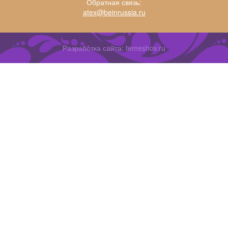
Обратная связь:
atex@beinrussia.ru
Разработка сайта:
temeshov.ru