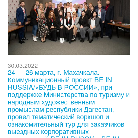
30.03.2022
24 — 26 марта, г. Махачкала.
Коммуникационный проект BE IN
RUSSIA/«БУДЬ В РОССИИ», при
поддержке Министерства по туризму и
народным художественным
промыслам республики Дагестан,
провел тематический воркшоп и
ознакомительный тур для заказчиков
выездных корпоративных