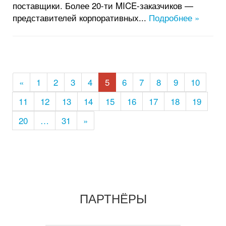
поставщики. Более 20-ти MICE-заказчиков —
представителей корпоративных...
Подробнее »
«
1
2
3
4
5
6
7
8
9
10
11
12
13
14
15
16
17
18
19
20
…
31
»
ПАРТНЁРЫ