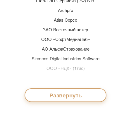
Шелл ЭП Сервисиз (РФ) Б.В.
Archpro
Atlas Copco
ЗАО Восточный ветер
ООО «СофтМедиаЛаб»
АО АльфаСтрахование
Siemens Digital Industries Software
ООО «НДК» (1тис)
Kimberly-Clark
Owens Corning
Развернуть
Позитив Текнолоджиз
Bristol-Myers Squibb
Celgene International Holdings Corporation Bristol-
Myers Squibb