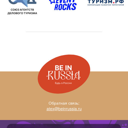
Краснодарский край
Соорганизаторы:
Партнёры:
Обратная связь:
atex@beinrussia.ru