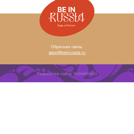
Обратная связь:
atex@beinrussia.ru
Разработка сайта:
temeshov.ru