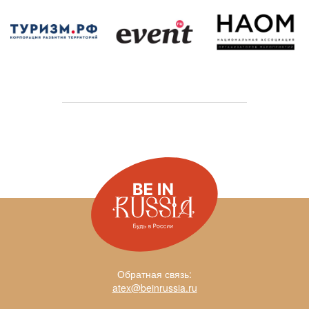
Обратная связь:
atex@beinrussia.ru