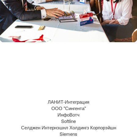
ЛАНИТ-Интеграция
ООО "Сингента"
ИнфоВотч
Softline
Селджен Интернэшнл Холдингз Корпорэйшн
Siemens