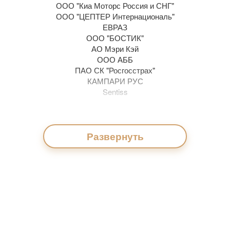
ООО "Киа Моторс Россия и СНГ"
ООО "ЦЕПТЕР Интернациональ"
ЕВРАЗ
ООО "БОСТИК"
АО Мэри Кэй
ООО АББ
ПАО СК "Росгосстрах"
КАМПАРИ РУС
Sentiss
Nestle
МИШЛЕН
Развернуть
ISUZU RUS (АО ИСУЗУ РУС)
ГК МЕГАПОЛИС
Priority Status
Риттер Спорт Шоколад
ГК «Цитадель»
Монарх-УКС
ООО «ЛЛК-Интернешнл» (Lukoil Lubricants
Co)