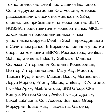
технологические Event поставщики Большого
Сочи и других регионов Юга России, которые
рассказывали о своих возможностях 32-м,
специально прибывшим на мероприятие BE IN
RUSSIA, представителям корпоративных MICE –
заказчиков и присоединившимся к нам
участникам форума Meet in Sochi, проходившего
в Сочи днем ранее. В Воркшопе приняли участие
баеры из компаний ЕВРАЗ, Росгосстрах, Sentiss,
Softline, Siemens Indusrty Software, Мишлен,
Селджен Интернэшнл Холдингз Корпорэйшн,
Цептер Интернациональ, Mary Kay, Миоста,
Таркетт Рус, Яндекс Маркет, Bostik, Мегаполис,
Леруа Мерлен, Priority Status, Unifest, ГК Альтаир,
ГК «МонАрх», Mail.ru Group, BNS Group, СКБ
Контур, Риттер Спорт, Avito, ГК «Цитадель»,
Lukoil Lubricants Co., Аccess Business Group,
Меркурий, Isuzu Rus, Husqvarna, Gardena,