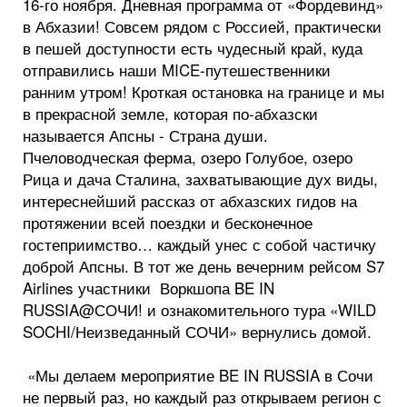
16-го ноября. Дневная программа от «Фордевинд»
в Абхазии! Совсем рядом с Россией, практически
в пешей доступности есть чудесный край, куда
отправились наши MICE-путешественники
ранним утром! Кроткая остановка на границе и мы
в прекрасной земле, которая по-абхазски
называется Апсны - Страна души.
Пчеловодческая ферма, озеро Голубое, озеро
Рица и дача Сталина, захватывающие дух виды,
интереснейший рассказ от абхазских гидов на
протяжении всей поездки и бесконечное
гостеприимство… каждый унес с собой частичку
доброй Апсны. В тот же день вечерним рейсом S7
Airlines участники Воркшопа BE IN
RUSSIA@СОЧИ! и ознакомительного тура «WILD
SOCHI/Неизведанный СОЧИ» вернулись домой.
«Мы делаем мероприятие BE IN RUSSIA в Сочи
не первый раз, но каждый раз открываем регион с