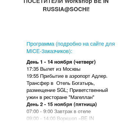
ПОСЕТИТЕЛИ Workshop BE IN
Alean Family Doville
RUSSIA@SOCHI!
Краснодарский край
Radisson Rosa Khutor 5*
Краснодарский край
Программа (подробно на сайте для
MICE-Заказчиков):
Отель 4*:
День 1 - 14 ноября (четверг)
Отель «Богатырь»
17:35 Вылет из Москвы
(Сочи Парк)
19:55 Прибытие в аэропорт Адлер.
Краснодарский край
Трансфер в Отель Богатырь,
размещение SGL; Приветственный
Alean Family Biarritz
Краснодарский край
ужин в ресторане "Магеллан"
День 2 - 15 ноября (пятница)
Alean Family Riviera
07:00 - 9:00 Завтрак в отеле
Краснодарский край
09:00 - 14:00 Воркшоп «BE IN
RUSSIA@SOCHI» (кофе-брейки и
Alean Family Sputnik