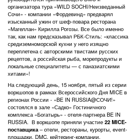
организатора тура «WILD SOCHI/Неизведанный
Сочи» - компании «Фордевинд» предварял
изысканный ужин от шеф-повара ресторана
«Магеллан» Кирилла Рогозы. Все было именно
так, как нам предсказывал РБК-Стиль: «классика
средиземноморской кухни у него изящно
переплетена с авторскими твистами русских
рецептов, а российская рыба, морепродукты и
локальные специалитеты — с паназиатскими
хитами»!
На следующий день, 15 ноября, пятый из серии
воркшопов в рамках Всероссийского Дня MICE в
регионах России - «BE IN RUSSIA@СОЧИ!»
состоялся в зале «Садко» Гостиничного
комплекса «Богатырь» - отеля-партнера BE IN
RUSSIA. В воркшопе приняли участие
22 MICE-
– отели, рестораны, курорты, event-
поставщика
площадки, DMC, кейтеринг-компании,