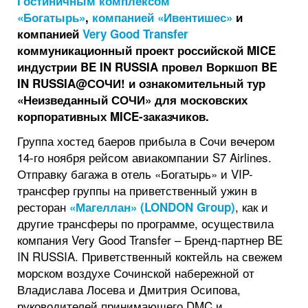
Гостиничным комплексом
«Богатырь»
,
компанией «Ивентишес»
и
компанией
Very Good Transfer
коммуникационный проект российской MICE
индустрии BE IN RUSSIA провел Воркшоп BE
IN RUSSIA@СОЧИ! и ознакомительный тур
«Неизведанный СОЧИ» для московских
корпоративных MICE-заказчиков.
Группа хостед баеров прибыла в Сочи вечером
14-го ноября рейсом авиакомпании S7 Airlines.
Отправку багажа в отель «Богатырь» и VIP-
трансфер группы на приветственный ужин в
ресторан
, как и
«Магеллан» (LONDON Group)
другие трансферы по программе, осуществила
компания Very Good Transfer – Бренд-партнер BE
IN RUSSIA. Приветственный коктейль на свежем
морском воздухе Сочинской набережной от
Владислава Лосева и Дмитрия Осипова,
руководителей принимающего DMC и