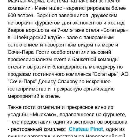
Майлан Фарма. Система назначения встреч от
компании «Ивентишес» зарегистрировала более
600 встреч. Воркшоп завершился дружеским
нетворкинг-фуршетом для экспонентов и хостед
баеров воркшопа на 7-ом этаже отеля «Богатырь»
в Швейцарский клубе - зале с панорамным
остеклением и невероятным видом на море и
Сочи-Парк. Гости особо отметили высокий
профессионализм event и банкетной команды
отеля и выразили благодарность менеджеру по
продажам гостиничного комплекса "Богатырь"| АО
"Сочи-Парк" Денису Спахову за искреннее
гостеприимство и прекрасную организацию
мероприятий в отеле.
Также гости отметили и прекрасное вино из
усадьбы «Мысхако», подававшееся на фуршете,
– его предоставил один из экспонентов воркшопа
- ресторанный комплекс
, один из
Chateau Pinot
лучших загородных ресторанов Новороссийской