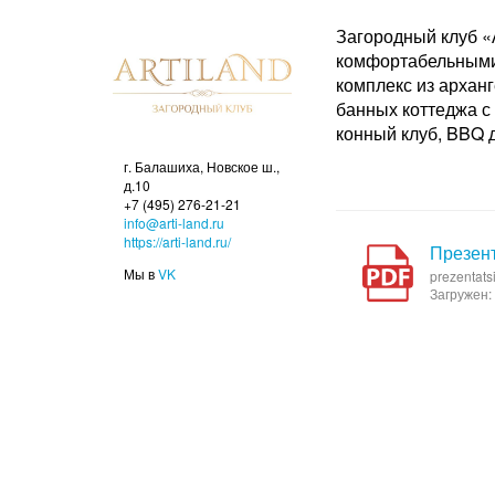
Загородный клуб «
комфортабельными 
комплекс из арханг
банных коттеджа с
конный клуб, BBQ 
г. Балашиха, Новское ш.,
д.10
+7 (495) 276-21-21
info@arti-land.ru
https://arti-land.ru/
Презен
Мы в
VK
prezentats
Загружен: 