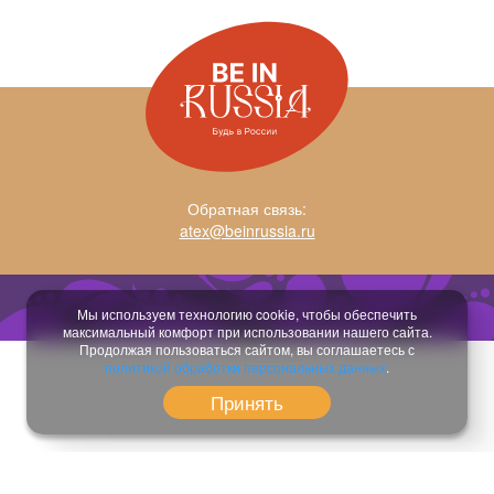
Обратная связь:
atex@beinrussia.ru
Разработка сайта:
temeshov.ru
Мы используем технологию cookie, чтобы обеспечить
максимальный комфорт при использовании нашего сайта.
Продолжая пользоваться сайтом, вы соглашаетесь с
политикой обработки персональных данных
.
Принять