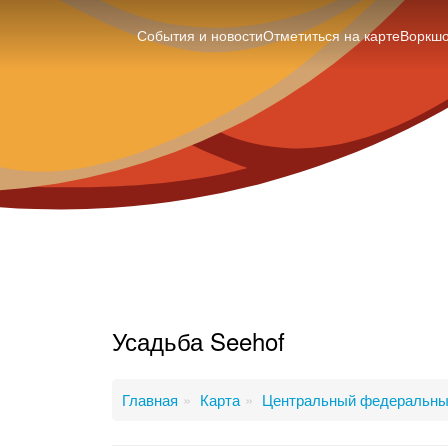
События и новости
Отметиться на карте
Воркш
Усадьба Seehof
Главная
Карта
Центральный федеральны