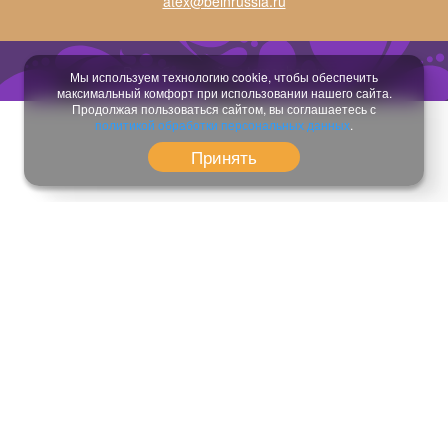
atex@beinrussia.ru
Разработка сайта:
temeshov.ru
Мы используем технологию cookie, чтобы обеспечить
максимальный комфорт при использовании нашего сайта.
Продолжая пользоваться сайтом, вы соглашаетесь с
политикой обработки персональных данных
.
Принять