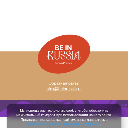
Обратная связь:
atex@beinrussia.ru
Разработка сайта:
temeshov.ru
Мы используем технологию cookie, чтобы обеспечить
максимальный комфорт при использовании нашего сайта.
Продолжая пользоваться сайтом, вы соглашаетесь с
политикой обработки персональных данных
.