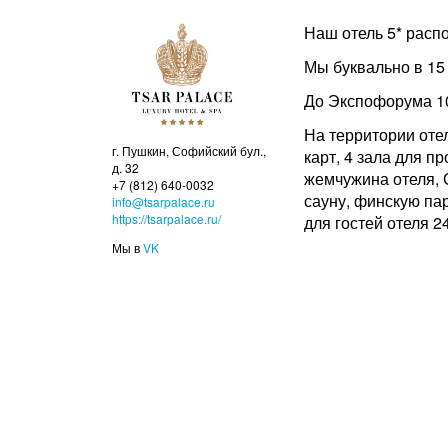
Наш отель 5* расп
Мы буквально в 15 
До Экспофорума 10
На территории оте
г. Пушкин, Софийский бул.,
карт, 4 зала для п
д. 32
жемчужина отеля, 
+7 (812) 640-0032
сауну, финскую пар
info@tsarpalace.ru
https://tsarpalace.ru/
для гостей отеля 24
Мы в
VK