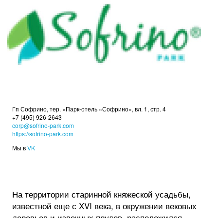
Гп Софрино, тер. «Парк-отель «Софрино», вл. 1, стр. 4
+7 (495) 926-2643
corp@sofrino-park.com
https://sofrino-park.com
Мы в
VK
На территории старинной княжеской усадьбы,
известной еще с XVI века, в окружении вековых
деревьев и извечных прудов, расположился