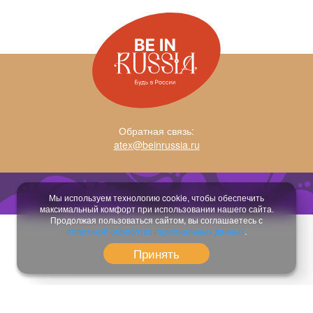
Обратная связь:
atex@beinrussia.ru
Разработка сайта:
temeshov.ru
Мы используем технологию cookie, чтобы обеспечить
максимальный комфорт при использовании нашего сайта.
Продолжая пользоваться сайтом, вы соглашаетесь с
политикой обработки персональных данных
.
Принять