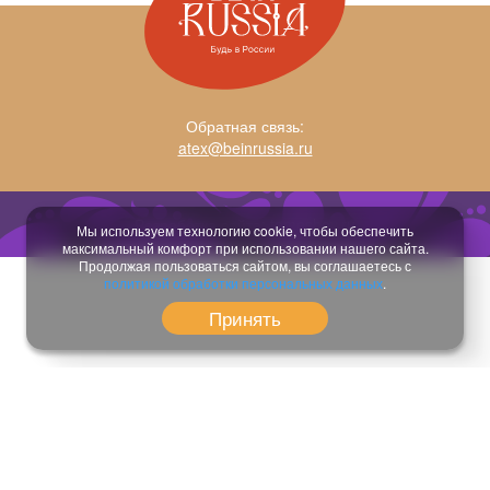
Обратная связь:
atex@beinrussia.ru
Разработка сайта:
temeshov.ru
Мы используем технологию cookie, чтобы обеспечить
максимальный комфорт при использовании нашего сайта.
Продолжая пользоваться сайтом, вы соглашаетесь с
политикой обработки персональных данных
.
Принять