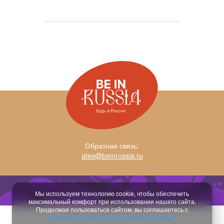
Обратная связь:
atex@beinrussia.ru
Разработка сайта:
temeshov.ru
Мы используем технологию cookie, чтобы обеспечить
максимальный комфорт при использовании нашего сайта.
Продолжая пользоваться сайтом, вы соглашаетесь с
политикой обработки персональных данных
.