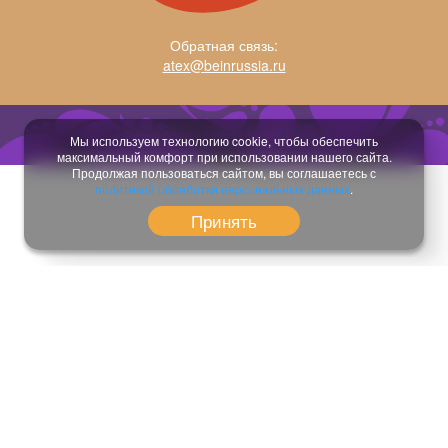
Обратная связь:
atex@beinrussia.ru
Разработка сайта:
temeshov.ru
Мы используем технологию cookie, чтобы обеспечить
максимальный комфорт при использовании нашего сайта.
Продолжая пользоваться сайтом, вы соглашаетесь с
политикой обработки персональных данных
.
Принять