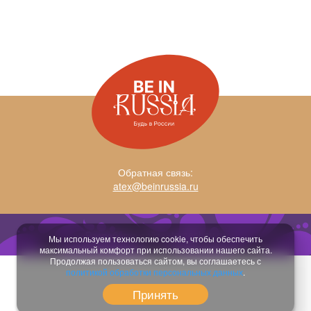
Обратная связь:
atex@beinrussia.ru
Разработка сайта:
temeshov.ru
Мы используем технологию cookie, чтобы обеспечить
максимальный комфорт при использовании нашего сайта.
Продолжая пользоваться сайтом, вы соглашаетесь с
политикой обработки персональных данных
.
Принять