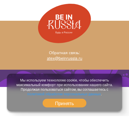
Обратная связь:
atex@beinrussia.ru
Разработка сайта:
temeshov.ru
Мы используем технологию cookie, чтобы обеспечить
максимальный комфорт при использовании нашего сайта.
Продолжая пользоваться сайтом, вы соглашаетесь с
политикой обработки персональных данных
.
Принять