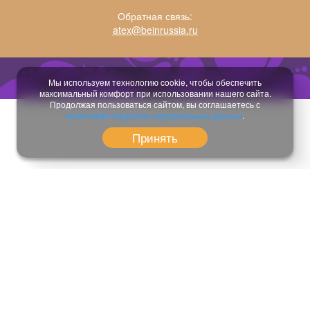
Обратная связь:
atex@beinrussia.ru
Разработка сайта:
temeshov.ru
Мы используем технологию cookie, чтобы обеспечить
максимальный комфорт при использовании нашего сайта.
Продолжая пользоваться сайтом, вы соглашаетесь с
политикой обработки персональных данных
.
Принять