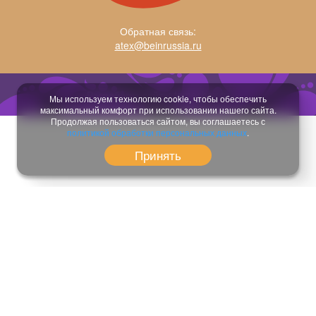
Обратная связь:
atex@beinrussia.ru
Разработка сайта:
temeshov.ru
Мы используем технологию cookie, чтобы обеспечить
максимальный комфорт при использовании нашего сайта.
Продолжая пользоваться сайтом, вы соглашаетесь с
политикой обработки персональных данных
.
Принять