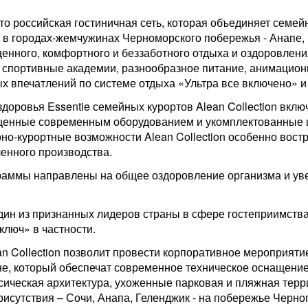
 это российская гостиничная сеть, которая объединяет семе
 в городах-жемчужинах Черноморского побережья - Анапе, 
енного, комфортного и беззаботного отдыха и оздоровления
и спортивные академии, разнообразное питание, анимацио
х впечатлений по системе отдыха «Ультра все включено» и
здоровья Essentie семейных курортов Alean Collection вкл
щенные современным оборудованием и укомплектованные 
о-курортные возможности Alean Collection особенно вост
енного производства.
аммы направлены на общее оздоровление организма и ув
 один из признанных лидеров страны в сфере гостеприимств
ключ» в частности.
n Collection позволит провести корпоративное мероприят
не, который обеспечат современное техническое оснащение
ическая архитектура, ухоженные парковая и пляжная терр
исутствия – Сочи, Анапа, Геленджик - на побережье Черно