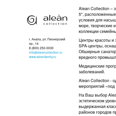
Alean Collection –
5*, расположенные
условия для насыщ
море, творческие 
коллекции семейны
г. Анапа, ул. Пионерский
Центры красоты и 
пр., 14
SPA-центры, осна
8 (800) 250-0030
Обширные санаторн
info@aleancollection.ru
вредного промышл
www.aleanfamily.ru
Медицинские прогр
заболеваний.
Alean Collection -
мероприятий «под 
На Ваш выбор Alea
эстетическом уров
выдержанная класс
районов городов пр