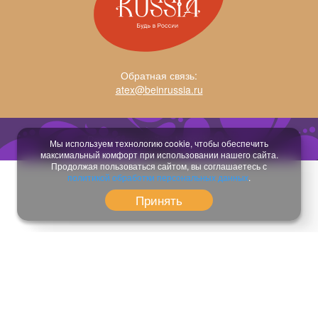
Обратная связь:
atex@beinrussia.ru
Разработка сайта:
temeshov.ru
Мы используем технологию cookie, чтобы обеспечить
максимальный комфорт при использовании нашего сайта.
Продолжая пользоваться сайтом, вы соглашаетесь с
политикой обработки персональных данных
.
Принять