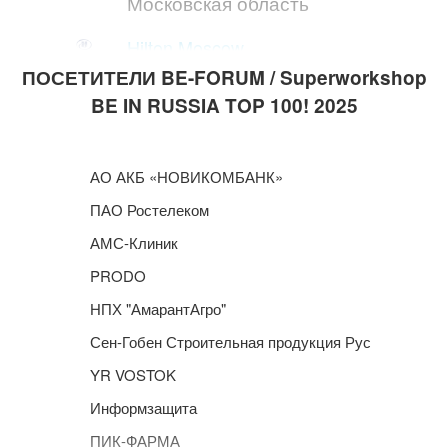
Московская область
Hilton Moscow
Leningradskaya
ПОСЕТИТЕЛИ BE-FORUM / Superworkshop
Москва
BE IN RUSSIA TOP 100! 2025
Отель МЕТРОПОЛЬ
Москва
Москва
АО АКБ «НОВИКОМБАНК»
ПАО Ростелеком
Vladivostok Grand Hotel
& SPA
АМС-Клиник
Приморский край
PRODO
Русские Сезоны Село
НПХ "АмарантАгро"
Вятское
Ярославская область
Сен-Гобен Строительная продукция Рус
YR VOSTOK
САФМАР 5*
Москва
Информзащита
ПИК-ФАРМА
Four Seasons Hotel Lion