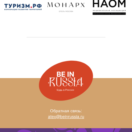
Нестле
«Завидово» - филиал
ГлавУпДК при МИД
АльфаСтрахование-Жизнь
России
МАКСИМАЙС
Тверская область
Weevent
Angleterre hotel
ООО СЭРК (Самсунг)
St.Petersburg
Санкт-Петербург
ГК ЛАНИТ
ARCHPRO
Отель "Green Flow",
Роза Хутор
АО Банк Русский Стандарт
Краснодарский край
ONEXIM group
Курорт Доброград
Roche
Владимирская
область
Рош-Москва
Аэромакс
Русские Сезоны Курорт
Обратная связь:
Пересвет
atex@beinrussia.ru
Сибнефтегаз
Московская область
Юнипро