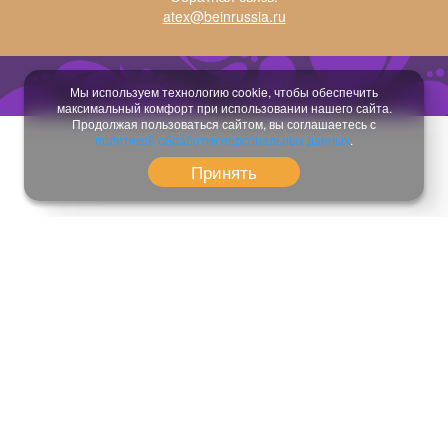
atex@beinrussia.ru
Разработка сайта:
temeshov.ru
Мы используем технологию cookie, чтобы обеспечить
максимальный комфорт при использовании нашего сайта.
Продолжая пользоваться сайтом, вы соглашаетесь с
политикой обработки персональных данных
.
Принять