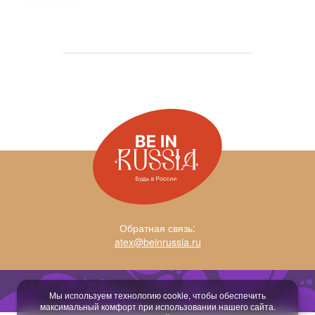
Обратная связь:
atex@beinrussia.ru
Разработка сайта:
temeshov.ru
Мы используем технологию cookie, чтобы обеспечить
максимальный комфорт при использовании нашего сайта.