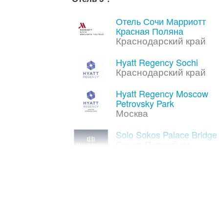
Отель Сочи Марриотт
Красная Поляна
Краснодарский край
Hyatt Regency Sochi
Краснодарский край
Hyatt Regency Moscow
Petrovsky Park
Москва
Solo Sokos Palace Bridge
Санкт-Петербург
COSMOS COLLECTION
IZUMRUDNY LES
Московская область
Four Points by Sheraton
Kaluga