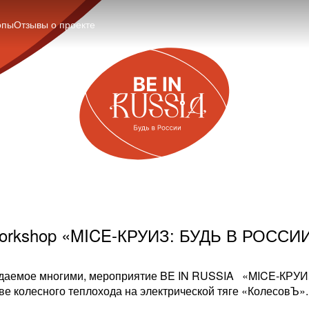
опы
Отзывы о проекте
orkshop «MICE-КРУИЗ: БУДЬ В РОССИИ
жидаемое многими, мероприятие BE IN RUSSIA «MICE-КРУИ
ве колесного теплохода на электрической тяге «КолесовЪ».