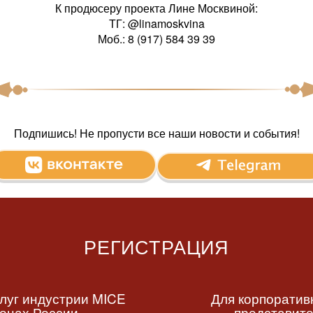
К продюсеру проекта Лине Москвиной:
ТГ: @linamoskvina
Моб.: 8 (917) 584 39 39
Подпишись! Не пропусти все наши новости и события!
РЕГИСТРАЦИЯ
луг индустрии MICE
Для корпоратив
ионах России
представите