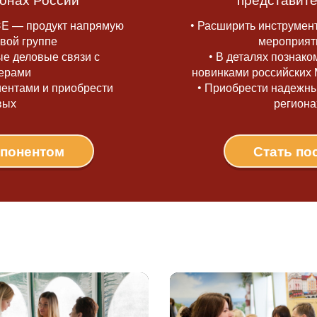
CE — продукт напрямую
• Расширить инструмен
вой группе
мероприят
ые деловые связи с
• В деталях познако
ерами
новинками российских
лиентами и приобрести
• Приобрести надежн
вых
региона
спонентом
Стать по