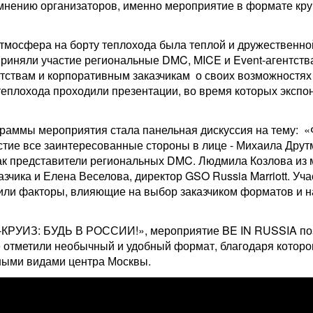
мнению организаторов, именно мероприятие в формате кру
атмосфера на борту теплохода была теплой и дружественн
риняли участие региональные DMC, MICE и Event-агентства
нтствам и корпоративным заказчикам о своих возможностях
теплохода проходили презентации, во время которых экспо
раммы мероприятия стала панельная дискуссия на тему: «
стие все заинтересованные стороны в лице - Михаила Друт
 как представители региональных DMC. Людмила Козлова из
зчика и Елена Веселова, директор GSO Russia Marriott. Уч
тили факторы, влияющие на выбор заказчиком форматов и 
КРУИЗ: БУДЬ В РОССИИ!», мероприятие BE IN RUSSIA поз
же отметили необычный и удобный формат, благодаря кото
сными видами центра Москвы.