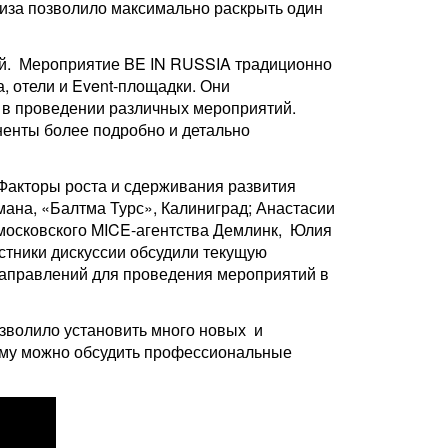
иза позволило максимально раскрыть один
ой. Мероприятие BE IN RUSSIA традиционно
, отели и Event-площадки. Они
 в проведении различных мероприятий.
ненты более подробно и детально
Факторы роста и сдерживания развития
мана, «Балтма Турс», Калиниград; Анастасии
 московского MICE-агентства Демлинк, Юлия
астники дискуссии обсудили текущую
направлений для проведения мероприятий в
волило установить много новых и
рому можно обсудить профессиональные