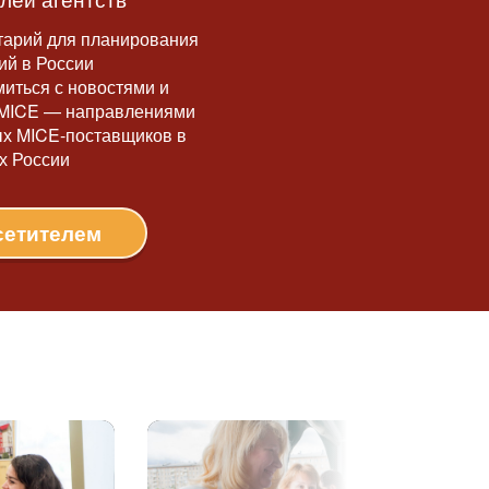
тарий для планирования
ий в России
миться с новостями и
 MICE — направлениями
ых MICE-поставщиков в
х России
сетителем