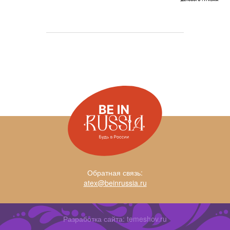
Обратная связь:
atex@beinrussia.ru
Разработка сайта:
temeshov.ru