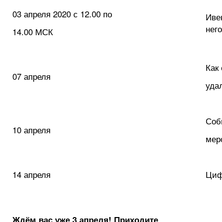
03 апреля 2020 с 12.00 по
Иве
него
14.00 МСК
Как
07 апреля
уда
Соб
10 апреля
мер
14 апреля
Циф
Ждём вас уже 3 апреля! Приходите