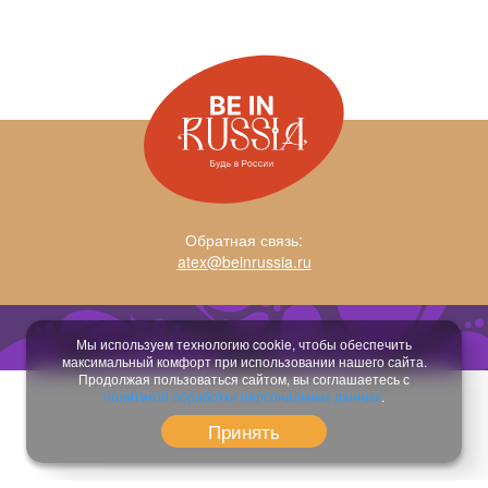
Обратная связь:
atex@beinrussia.ru
Разработка сайта:
temeshov.ru
Мы используем технологию cookie, чтобы обеспечить
максимальный комфорт при использовании нашего сайта.
Продолжая пользоваться сайтом, вы соглашаетесь с
политикой обработки персональных данных
.
Принять