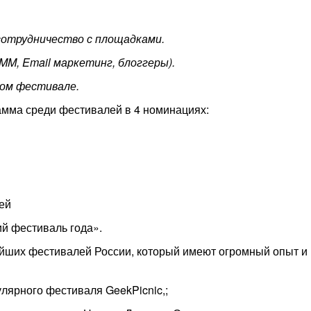
сотрудничество с площадками.
MM,
Email маркетинг, блоггеры).
ном фестивале.
амма среди фестивалей в 4 номинациях:
ей
й фестиваль года».
йших фестивалей России, который имеют огромный опыт и 
улярного фестиваля GeekPicnic,;