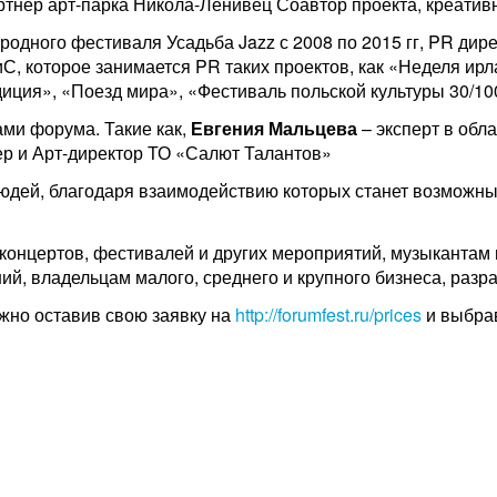
ртнер арт-парка Никола-Ленивец Соавтор проекта, креатив
родного фестиваля Усадьба Jazz с 2008 по 2015 гг, PR ди
С, которое занимается PR таких проектов, как «Неделя ир
ция», «Поезд мира», «Фестиваль польской культуры 30/10
ми форума. Такие как,
Евгения Мальцева
– эксперт в обл
р и Арт-директор ТО «Салют Талантов»
юдей, благодаря взаимодействию которых станет возможн
м концертов, фестивалей и других мероприятий, музыкантам
ний, владельцам малого, среднего и крупного бизнеса, раз
ожно оставив свою заявку на
http://forumfest.ru/prices
и выбрав